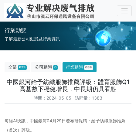
行業動態
了解最新公司動態及行業資訊
全部
公司動態
行業動態
639
0
639
中國銀河給予紡織服飾推薦評級：體育服飾Q1
高基數下穩健增長，中長期仍具看點
時間：2024-05-05 訪問量：1383
每經AI快訊，
中國銀河04月29日發布研報稱：給予紡織服飾推薦
（首次）評級。