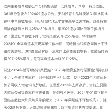
國內主要體育服飾公司Q1銷售穩健：安踏體育、李寧、特步國際、
361度分別發布2024Q1流水公告。安踏體育主品牌安踏Q1流水同比
錄得中單位數增長。FILA品牌Q1流水實現高單位數增長。迪桑特和
可隆合計流水錄得25%-30%增長。李寧Q1流水同比低單位數增長，
線下渠道低單位數下降，電商渠道20%-25%增長。特步國際
2024Q1全渠道流水實現高單位數增長，同時折扣和庫存周轉水平延
續改善趨勢。361度主品牌線下流水同比高雙位數增長，童裝品牌錄
得20%-25%增長，電商渠道流水增速20%-25%。
關注2024年體育服飾行業拐點：2023年體育服飾行業面臨消費復蘇
不足，全渠道去庫存，競爭加劇等不利因素，使得2023年各體育服
飾公司收入增速均有所放緩。但經歷2023年去庫存后，當前主要國
內體育公司渠道庫存恢復健康，動銷有所改善。2024年Q1線下銷售
面臨基數較大和天氣異常的壓力（2023年同期線下彈性較高）。隨
著Q2基數下降，天氣環境波動趨穩，線下渠道銷售有望提速。此