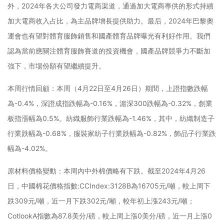
外，2024年各大公司發力電商渠道，通過加大電商專供的形式持續
加大電商收入占比，為主品牌增長提供助力。最后，2024年巴黎奧
運會也有望對體育服飾銷售和國產體育品牌曝光有利好作用。我們
認為當前應關注體育服飾賽道的投資機會，國產品牌競爭力不斷加
強下，市場份額有望繼續提升。
本周行情回顧：本周（4月22日至4月26日）期間，上證指數跌幅
為-0.4%，深證成指跌幅為-0.16%，滬深300跌幅為-0.32%，創業
板指漲幅為0.5%。紡織服飾行業跌幅為-1.46%，其中，紡織制造子
行業跌幅為-0.68%，服裝家紡子行業跌幅為-0.82%，飾品子行業跌
幅為-4.02%。
原材料價格變動：本周內中外棉價略有下跌。截至2024年4月26
日，中國棉花價格指數:CCIndex:3128B為16705元/噸，較上周下
跌309元/噸，近一月下跌302元/噸，較年初上漲243元/噸；
CotlookA指數為87.8美分/磅，較上周上漲0美分/磅，近一月上漲0