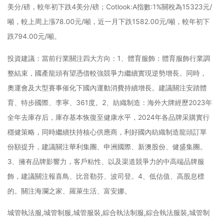
美分/磅，較年初下跌4美分/磅；Cotlook:A指數:1%關稅為15323元/
噸，較上周上漲78.00元/噸，近一月下跌1582.00元/噸，較年初下
跌794.00元/噸。
投資建議：當前行業關注四大方向：1、體育服飾：體育服飾行業調
整結束，國產龍頭有望憑借較強競爭力繼續實現逆勢增長。同時，
奧運會及大型賽事催化下國內運動消費持續增長。建議關注安踏體
育、特步國際、李寧、361度。2、紡織制造：海外大牌經歷2023年
全年去庫存后，庫存基本恢復至健康水平，2024年各品牌采購實行
穩健策略，同時繼續扶持核心供應商，利好國內紡織制造龍頭訂單
份額提升，建議關注華利集團、申洲國際、新澳股份、健盛集團。
3、擁有品牌影響力，客戶粘性、以及渠道競爭力的中高端品牌服
飾，建議關注報喜鳥、比音勒芬、波司登。4、低估值、高股息標
的。關注海瀾之家、羅萊生活、富安娜。
城管執法服,城管制服,城管服裝,綜合執法制服,綜合執法服裝,城管制