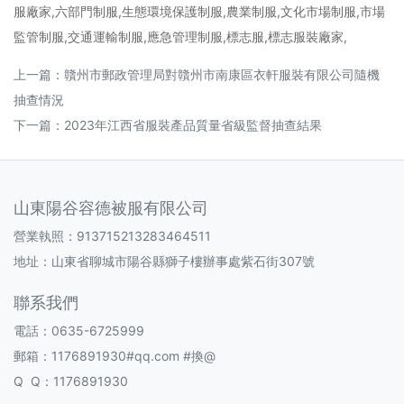
服廠家,六部門制服,生態環境保護制服,農業制服,文化市場制服,市場
監管制服,交通運輸制服,應急管理制服,標志服,標志服裝廠家,
上一篇：
贛州市郵政管理局對贛州市南康區衣軒服裝有限公司隨機
抽查情況
下一篇：
2023年江西省服裝產品質量省級監督抽查結果
山東陽谷容德被服有限公司
營業執照：913715213283464511
地址：山東省聊城市陽谷縣獅子樓辦事處紫石街307號
聯系我們
電話：0635-6725999
郵箱：1176891930#qq.com #換@
Q Q：1176891930