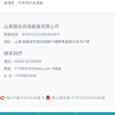
健增長，中長期仍具看點
山東陽谷容德被服有限公司
營業執照：913715213283464511
地址：山東省聊城市陽谷縣獅子樓辦事處紫石街307號
聯系我們
電話：0635-6725999
郵箱：1176891930#qq.com #換@
Q Q：1176891930
魯ICP備15015440號-5
魯公網安備 37152102000098號