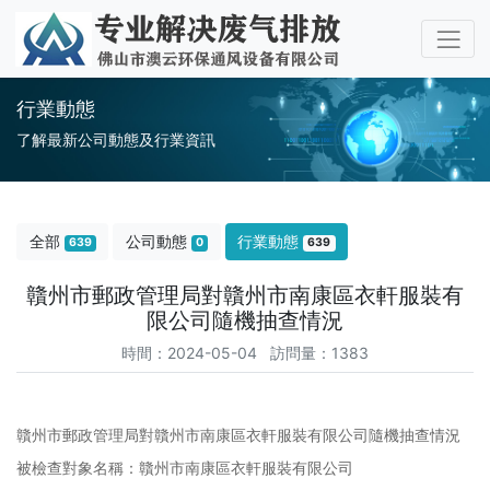
行業動態
了解最新公司動態及行業資訊
全部
公司動態
行業動態
639
0
639
贛州市郵政管理局對贛州市南康區衣軒服裝有
限公司隨機抽查情況
時間：2024-05-04 訪問量：1383
贛州市郵政管理局對贛州市南康區衣軒服裝有限公司隨機抽查情況
被檢查對象名稱：贛州市南康區衣軒服裝有限公司