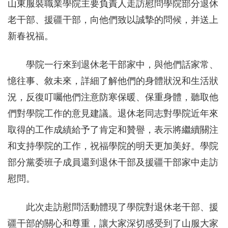
山東服裝職業學院主要負責人走訪慰問學院部分退休
老干部、援疆干部，向他們致以誠摯的問候，并送上
新春祝福。
學院一行來到退休老干部家中，與他們話家常、
憶往事、敘未來，詳細了解他們的身體狀況和生活狀
況，反復叮囑他們注意防寒保暖、保重身體，聽取他
們對學院工作的意見建議。退休老同志對學院近年來
取得的工作成績給予了肯定和贊譽，表示將繼續關注
和支持學院的工作，祝福學院的明天更加美好。學院
部分黨委班子成員還到退休干部及援疆干部家中走訪
慰問。
此次走訪慰問活動體現了學院對退休老干部、援
疆干部的關心和尊重，讓大家深切感受到了山服大家