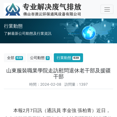
行業動態
了解最新公司動態及行業資訊
全部
公司動態
行業動態
639
0
639
山東服裝職業學院走訪慰問退休老干部及援疆
干部
時間：2024-02-08 訪問量：1397
本報2月7日訊（通訊員 李金強 張柏青）近日，