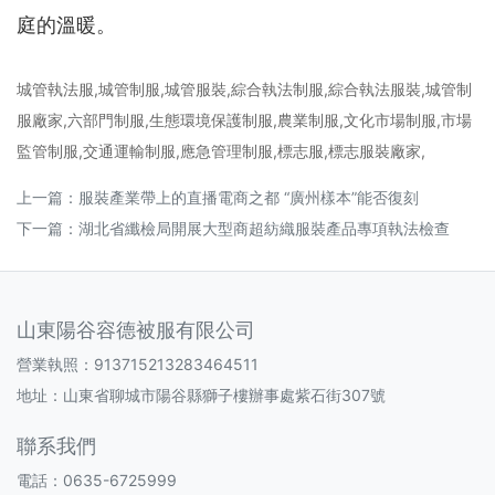
庭的溫暖。
城管執法服,城管制服,城管服裝,綜合執法制服,綜合執法服裝,城管制
服廠家,六部門制服,生態環境保護制服,農業制服,文化市場制服,市場
監管制服,交通運輸制服,應急管理制服,標志服,標志服裝廠家,
上一篇：
服裝產業帶上的直播電商之都 “廣州樣本”能否復刻
下一篇：
湖北省纖檢局開展大型商超紡織服裝產品專項執法檢查
山東陽谷容德被服有限公司
營業執照：913715213283464511
地址：山東省聊城市陽谷縣獅子樓辦事處紫石街307號
聯系我們
電話：0635-6725999