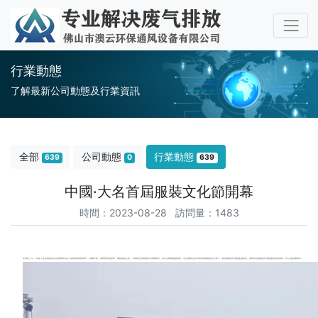
行業動態
了解最新公司動態及行業資訊
全部
公司動態
行業動態
639
0
639
中國·大名首屆服裝文化節開幕
時間：2023-08-28 訪問量：1483
8月26日上午，中國·大名首屆服裝文化節開幕式在大名縣崇德廣場舉行，縣委常委、統戰部長苗振華，縣政協副主席、工商聯主席張驁桀出席開幕式。省市企聯聯盟秘書長、市企業聯合會常務會長兼秘書長江海平，省紡織服裝行業協會副會長、邯鄲市紡織服裝行業協會會長張春林一行6人參加開幕式。