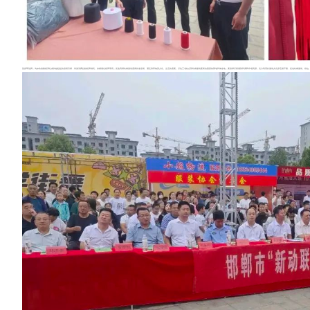
苗振華強調，為加快推動經濟社會跨越趕超的發展目標，刺激消費拉動經濟增長，持續優化經商環境，促進我縣紡織服裝產業快速發展、滿足群眾物質文化、生活的需要。打造三省結合部紡織服裝產業的重要集聚地和集散地，要發揮行業優勢和廣闊市場資源，充分利用好服裝文化節這個平臺，促進紡織服裝、箱包