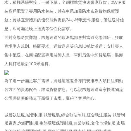
求，積極系統對接，一鍵下單，全網標準貨快速響應取貨；為VIP服
裝客戶配置了專用防水包裝，并在車尾加蓋防水布為貨物保駕護
航；跨越直營體系的優勢能夠提供24小時取派件服務，備注送貨信
息，即可滿足晚上送貨等個性化需求。
面對商場送貨難題，跨越速運的取派點部會對當區商場調研，獲取
商場準入規則、時間要求、送貨送道等信息以輔助派送；安排專人
集中配送，在商場配置專用裝卸人員，車到后集中卸貨離場，裝卸
人員打通最后100米送貨。
為了進一步滿足客戶需求，跨越速運還會專門安排專人項目組調動
各方面的資源配合，跟進貨物信息。可以說跨越速運這家快運物流
公司憑借著服務真正贏得了市場，贏得了客戶的心。
城管執法服,城管制服,城管服裝,綜合執法制服,綜合執法服裝,城管制
服廠家,六部門制服,生態環境保護制服,農業制服,文化市場制服,市場