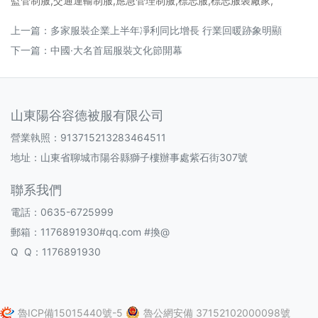
監管制服,交通運輸制服,應急管理制服,標志服,標志服裝廠家,
上一篇：
多家服裝企業上半年凈利同比增長 行業回暖跡象明顯
下一篇：
中國·大名首屆服裝文化節開幕
山東陽谷容德被服有限公司
營業執照：913715213283464511
地址：山東省聊城市陽谷縣獅子樓辦事處紫石街307號
聯系我們
電話：0635-6725999
郵箱：1176891930#qq.com #換@
Q Q：1176891930
魯ICP備15015440號-5
魯公網安備 37152102000098號