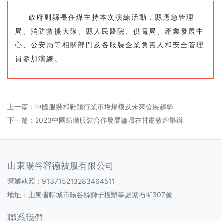
政府副縣長任燁主持本次演練活動，縣應急管理
局、消防救援大隊、縣人民醫院、供電局、產業發展中
心、公安局等相關部門及各服裝企業負責人和安全管理
員參加演練。
上一篇：
中國服裝和鞋類行業市場規模及未來發展趨勢
下一篇：
2023中國紡織服裝合作發展論壇在甘肅敦煌舉辦
山東陽谷容德被服有限公司
營業執照：913715213283464511
地址：山東省聊城市陽谷縣獅子樓辦事處紫石街307號
聯系我們