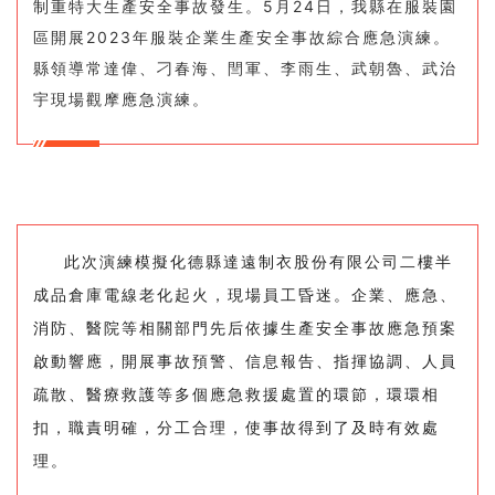
制重特大生產安全事故發生。5月24日，我縣在服裝園
區開展2023年服裝企業生產安全事故綜合應急演練。
縣領導常達偉、刁春海、閆軍、李雨生、武朝魯、武治
宇現場觀摩應急演練。
此次演練模擬化德縣達遠制衣股份有限公司二樓半
成品倉庫電線老化起火，現場員工昏迷。企業、應急、
消防、醫院等相關部門先后依據生產安全事故應急預案
啟動響應，開展事故預警、信息報告、指揮協調、人員
疏散、醫療救護等多個應急救援處置的環節，環環相
扣，職責明確，分工合理，使事故得到了及時有效處
理。