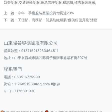
監管制服,交通運輸制服,應急管理制服,標志服,標志服裝廠家,
上一篇：
今年一季度服裝產業投資增長近23%
下一篇：
工信部、商務部：開展紡織服裝“優供給促升級”活動
山東陽谷容德被服有限公司
營業執照：913715213283464511
地址：山東省聊城市陽谷縣獅子樓辦事處紫石街307號
聯系我們
電話：0635-6725999
郵箱：1176891930#qq.com #換@
Q Q：1176891930