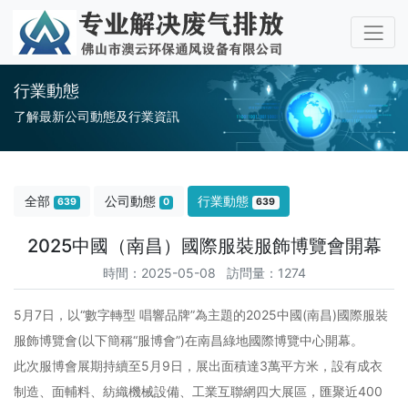
行業動態
了解最新公司動態及行業資訊
全部
公司動態
行業動態
639
0
639
2025中國（南昌）國際服裝服飾博覽會開幕
時間：2025-05-08 訪問量：1274
5月7日，以“數字轉型 唱響品牌”為主題的2025中國(南昌)國際服裝
服飾博覽會(以下簡稱“服博會”)在南昌綠地國際博覽中心開幕。
此次服博會展期持續至5月9日，展出面積達3萬平方米，設有成衣
制造、面輔料、紡織機械設備、工業互聯網四大展區，匯聚近400