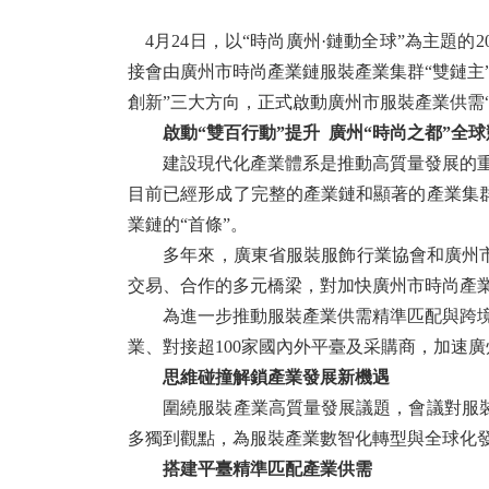
4月24日，以“時尚廣州·鏈動全球”為主題的
接會由廣州市時尚產業鏈服裝產業集群“雙鏈主
創新”三大方向，正式啟動廣州市服裝產業供需
啟動“雙百行動”提升 廣州“時尚之都”全球
建設現代化產業體系是推動高質量發展的重要基
目前已經形成了完整的產業鏈和顯著的產業集
業鏈的“首條”。
多年來，廣東省服裝服飾行業協會和廣州市紡
交易、合作的多元橋梁，對加快廣州市時尚產
為進一步推動服裝產業供需精準匹配與跨境合
業、對接超100家國內外平臺及采購商，加速
思維碰撞解鎖產業發展新機遇
圍繞服裝產業高質量發展議題，會議對服裝
多獨到觀點，為服裝產業數智化轉型與全球化
搭建平臺精準匹配產業供需