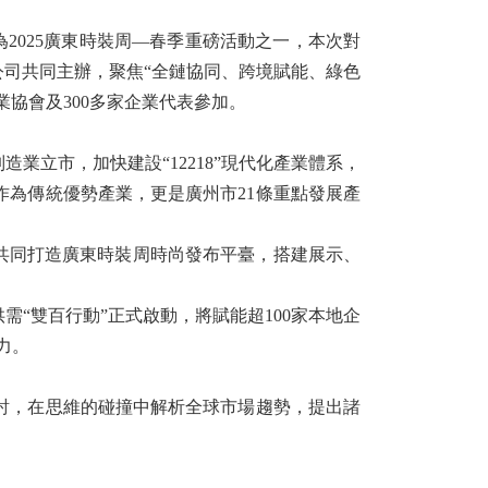
為2025廣東時裝周—春季重磅活動之一，本次對
公司共同主辦，聚焦“全鏈協同、跨境賦能、綠色
協會及300多家企業代表參加。
立市，加快建設“12218”現代化產業體系，
為傳統優勢產業，更是廣州市21條重點發展產
共同打造廣東時裝周時尚發布平臺，搭建展示、
雙百行動”正式啟動，將賦能超100家本地企
力。
，在思維的碰撞中解析全球市場趨勢，提出諸