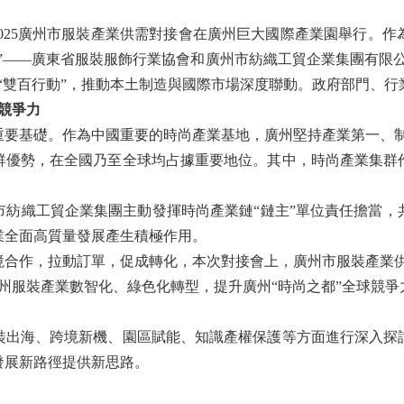
2025廣州市服裝產業供需對接會在廣州巨大國際產業園舉行。作
”——廣東省服裝服飾行業協會和廣州市紡織工貿企業集團有限
“雙百行動”，推動本土制造與國際市場深度聯動。政府部門、行業
競爭力
礎。作為中國重要的時尚產業基地，廣州堅持產業第一、制造業
群優勢，在全國乃至全球均占據重要地位。其中，時尚產業集群作
織工貿企業集團主動發揮時尚產業鏈“鏈主”單位責任擔當，
業全面高質量發展產生積極作用。
作，拉動訂單，促成轉化，本次對接會上，廣州市服裝產業供需“
廣州服裝產業數智化、綠色化轉型，提升廣州“時尚之都”全球競爭
出海、跨境新機、園區賦能、知識產權保護等方面進行深入探討
發展新路徑提供新思路。