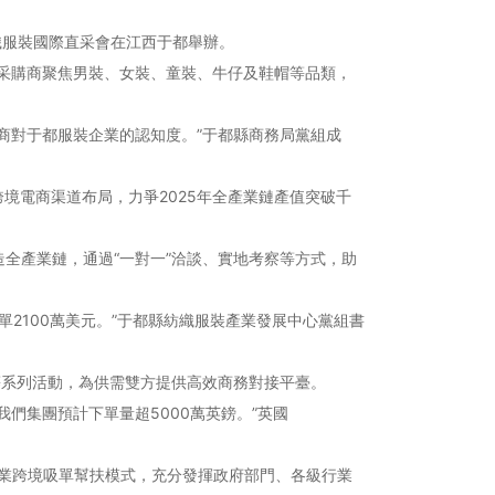
織服裝國際直采會在江西于都舉辦。
0余名專業采購商聚焦男裝、女裝、童裝、牛仔及鞋帽等品類，
商對于都服裝企業的認知度。”于都縣商務局黨組成
跨境電商渠道布局，力爭2025年全產業鏈產值突破千
全產業鏈，通過“一對一”洽談、實地考察等方式，助
單2100萬美元。”于都縣紡織服裝產業發展中心黨組書
式”等系列活動，為供需雙方提供高效商務對接平臺。
們集團預計下單量超5000萬英鎊。”英國
企業跨境吸單幫扶模式，充分發揮政府部門、各級行業