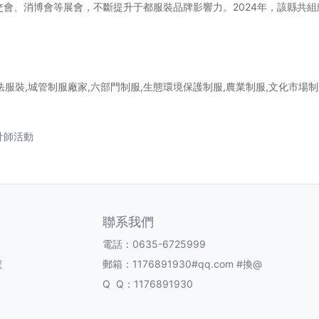
會、消博會等展會，不斷提升于都服裝品牌影響力。2024年，該縣共組織
法服裝,城管制服廠家,六部門制服,生態環境保護制服,農業制服,文化市場制
計師活動
聯系我們
電話：0635-6725999
號
郵箱：1176891930#qq.com #換@
Q Q：1176891930