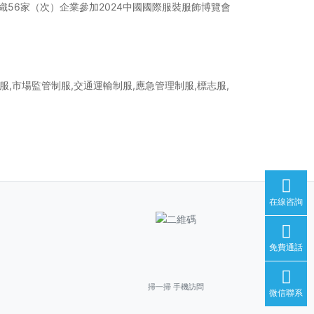
56家（次）企業參加2024中國國際服裝服飾博覽會
服,市場監管制服,交通運輸制服,應急管理制服,標志服,
在線咨詢
免費通話
掃一掃 手機訪問
微信聯系