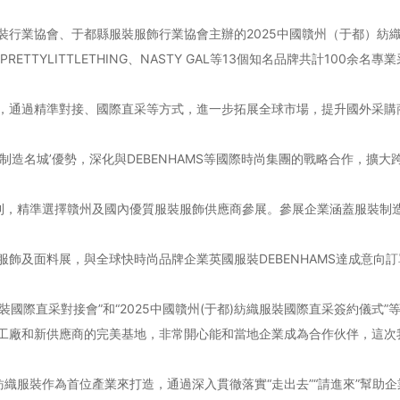
服裝行業協會、于都縣服裝服飾行業協會主辦的2025中國贛州（于都）紡
PRETTYLITTLETHING、NASTY GAL等13個知名品牌共計10
，通過精準對接、國際直采等方式，進一步拓展全球市場，提升國外采購
制造名城’優勢，深化與DEBENHAMS等國際時尚集團的戰略合作，擴大
，精準選擇贛州及國內優質服裝服飾供應商參展。參展企業涵蓋服裝制造
飾及面料展，與全球快時尚品牌企業英國服裝DEBENHAMS達成意向訂
服裝國際直采對接會”和“2025中國贛州(于都)紡織服裝國際直采簽約儀
工廠和新供應商的完美基地，非常開心能和當地企業成為合作伙伴，這次我
。
織服裝作為首位產業來打造，通過深入貫徹落實“走出去”“請進來”幫助