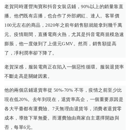
老賀同時運營淘寶和抖音女裝店鋪，90%以上的銷量靠直
播。他們既有店播，也合作了外部網紅、達人。客單價
100元左右的商品，2020年之前年銷售額就能拿到幾千萬
元。疫情期間，直播電商火熱，尤其是抖音電商規模急速
膨脹，他一度做到了上億元GMV。然而，銷售額提高
了，凈利潤率卻下降了。
老賀深感，服裝電商正在陷入一個惡性循環。服裝退貨率
不斷走高是關鍵因素。
他的兩個店鋪退貨率從 50%-70% 不等，疫情之前至少比
現在低20%。去年到現在，退貨率高企，一個重要原因是
各大平臺都有運費險、7天無理由退貨等，消費者退貨零
成本，導致下單無憂。而運費險由商家自主選擇開啟與
否，每單6元。