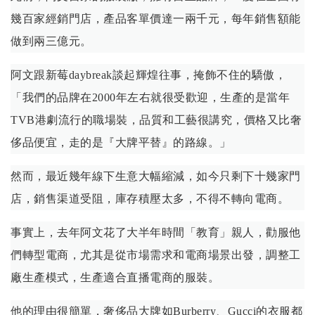
幾百家經銷門店，產品客單價達一兩千元，每年銷售額能
做到兩三億元。
阿文跟新莓daybreak談起輝煌往事，掩飾不住的驕傲，
「我們的品牌在2000年左右就很受歡迎，生產的是當年
TVB港劇流行的職場裝，品質和工藝很講究，價格又比奢
侈品便宜，走的是『大牌平替』的路線。」
然而，最近幾年線下生意大幅縮減，如今只剩下十幾家門
店，銷售渠道受阻，庫存積壓太多，不得不轉向電商。
事實上，去年阿文花了大半年時間「教育」親人，勸服他
們轉型電商，尤其是從市場需求和電商場景出發，調整工
廠生產模式，生產適合直播電商的服裝。
他的理由很簡單，奢侈品大牌如Burberry、Gucci的衣服都