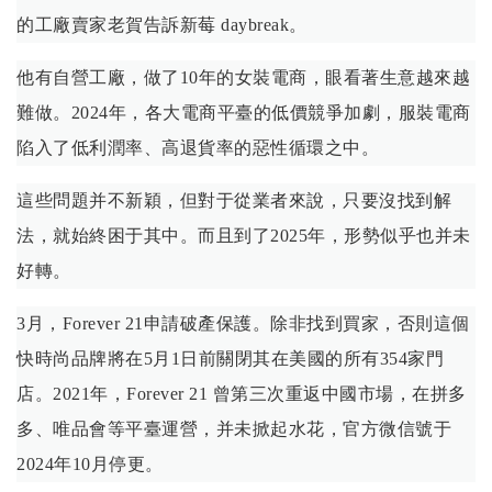
的工廠賣家老賀告訴新莓 daybreak。
他有自營工廠，做了10年的女裝電商，眼看著生意越來越
難做。2024年，各大電商平臺的低價競爭加劇，服裝電商
陷入了低利潤率、高退貨率的惡性循環之中。
這些問題并不新穎，但對于從業者來說，只要沒找到解
法，就始終困于其中。而且到了2025年，形勢似乎也并未
好轉。
3月，Forever 21申請破產保護。除非找到買家，否則這個
快時尚品牌將在5月1日前關閉其在美國的所有354家門
店。2021年，Forever 21 曾第三次重返中國市場，在拼多
多、唯品會等平臺運營，并未掀起水花，官方微信號于
2024年10月停更。