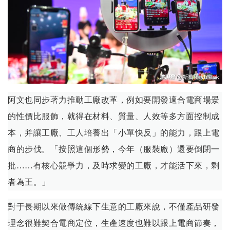
阿文也同步著力推動工廠改革，例如要開發適合電商場景
的性價比服飾，就得在材料、質量、人效等多方面控制成
本，并讓工廠、工人培養出「小單快反」的能力，跟上電
商的步伐。「按照這個形勢，今年（服裝廠）還要倒閉一
批……有核心競爭力，及時求變的工廠，才能活下來，剩
者為王。」
對于長期以來做傳統線下生意的工廠來說，不僅產品研發
理念很難契合電商定位，生產速度也難以跟上電商節奏，