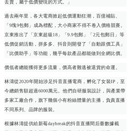
去賣，屬于低價變現的方式。」
過去兩年里，各大電商掀起低價運動狂潮，百億補貼、
「9塊9包郵」成為標配，大小商家不得不卷入價格競賽。
京東推出了「京東超級18」「9.9包郵」「2元包郵日」等
低價促銷活動，拼多多、抖音則開發了「自動跟價工具」
「比價助手」等功能，幾乎每款產品都能做到全網比價。
價低者總能獲得更多流量，價高者難逃被退貨的命運。
林濤從2020年開始涉足抖音直播電商，孵化了女裝IP，至
今總銷售額超過6000萬元。他們自研服裝設計，與產業帶
多家工廠合作，旗下幾個小有粉絲體量的主播，負責直播
不同系列、品牌的服裝。
根據林濤提供給新莓daybreak的抖音直播間后臺數據截