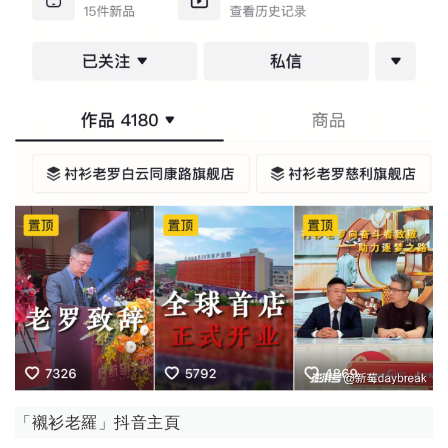
「襯衫老羅」抖音主頁