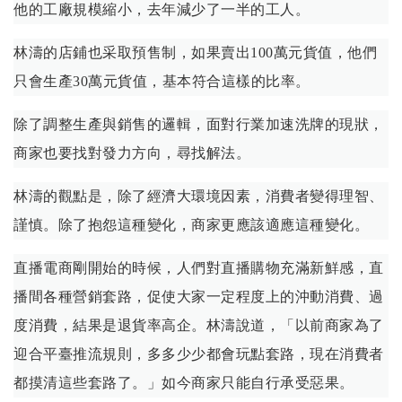
他的工廠規模縮小，去年減少了一半的工人。
林濤的店鋪也采取預售制，如果賣出100萬元貨值，他們
只會生產30萬元貨值，基本符合這樣的比率。
除了調整生產與銷售的邏輯，面對行業加速洗牌的現狀，
商家也要找對發力方向，尋找解法。
林濤的觀點是，除了經濟大環境因素，消費者變得理智、
謹慎。除了抱怨這種變化，商家更應該適應這種變化。
直播電商剛開始的時候，人們對直播購物充滿新鮮感，直
播間各種營銷套路，促使大家一定程度上的沖動消費、過
度消費，結果是退貨率高企。林濤說道，「以前商家為了
迎合平臺推流規則，多多少少都會玩點套路，現在消費者
都摸清這些套路了。」如今商家只能自行承受惡果。