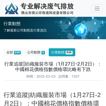
行業動態
了解最新公司動態及行業資訊
全部
公司動態
行業動態
639
0
639
行業追蹤|紡織服裝市場（1月27日-2月2日）：
中國棉花價格指數價格環比略有下跌
時間：2025-02-03 訪問量：1307
行業追蹤|紡織服裝市場（1月27日-2
月2日）：中國棉花價格指數價格環