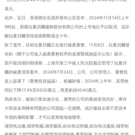
港元。
此外，近日，香港聯合交易所發布公告宣布，2024年11月14日上午
9時起，新疆拉夏貝爾服飾股份有限公司的上市地位予以取消。這距
離拉夏貝爾登陸港股剛剛過去十年。
除了退市，目前拉夏貝爾正在進行破產重整。11月8日，拉夏貝爾發
布的《關于公司進入破產重整程序的進展暨風險提示公告》顯示，
因不能清償到期債務，上海市第三中級人民法院裁定受理了拉夏貝
爾的破產清算案件。2024年7月24日，公司、公司管理人、重整投
資人簽署了《重整投資協議》。根據財報，2024年上半年，其營收
同比下降17.4%至6935萬元，再度虧損4040萬元。
馬崗表示，服裝行業加速分化，優秀的公司的業績表現尚好，庫存
大和資金周轉有問題的公司面臨一定挑戰。或許服裝企業不受資本
市場的邏輯影響，才可以更果敢地做變革。
城管執法服,城管制服,城管服裝,綜合執法制服,綜合執法服裝,城管制
服廠家,六部門制服,生態環境保護制服,農業制服,文化市場制服,市場