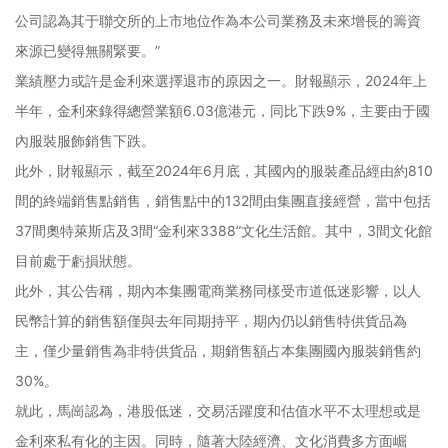
公司認為其于聯交所的上市地位作為本公司業務及未來增長的籌資
來源已變得無關緊要。”
業績壓力或許是金利來選擇退市的原因之一。財報顯示，2024年上
半年，金利來錄得總營業額6.03億港元，同比下跌9%，主要由于國
內服裝服飾銷售下跌。
此外，財報顯示，截至2024年6月底，其國內的服裝產品經由約810
間的終端銷售點銷售，銷售點中的132間由集團直接經營，當中包括
37間奧特萊斯店及3間“金利來3388”文化生活館。其中，3間文化館
目前處于虧損狀態。
此外，其公告稱，期內本集團電商業務同樣受市道低迷影響，以人
民幣計算的銷售額僅與去年同期持平，期內仍以銷售特供貨品為
主，僅少量銷售為非特供貨品，期銷售額占本集團國內服裝銷售約
30%。
就此，馬崗認為，港股低迷，交易活躍度和估值水平不太理想或是
金利來私有化的主因。同時，隨著大陸經濟、文化消費多方面崛