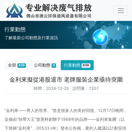
行業動態
了解最新公司動態及行業資訊
全部
公司動態
行業動態
639
0
639
金利來擬從港股退市 老牌服裝企業亟待突圍
時間：2024-12-25 訪問量：1307
“金利來——男人的世界。”曾是很多人的美好回憶。12月17日晚間，
這個由“領帶大王”曾憲梓創辦于1968年的品牌——金利來集團（以
下簡稱“金利來”，00533.HK）發布公告稱，要約人建議以計劃安排