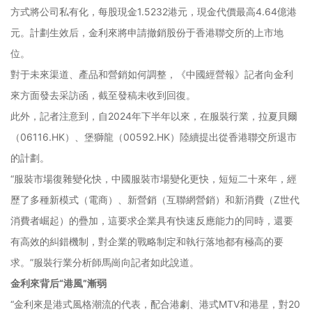
方式將公司私有化，每股現金1.5232港元，現金代價最高4.64億港
元。計劃生效后，金利來將申請撤銷股份于香港聯交所的上市地
位。
對于未來渠道、產品和營銷如何調整，《中國經營報》記者向金利
來方面發去采訪函，截至發稿未收到回復。
此外，記者注意到，自2024年下半年以來，在服裝行業，拉夏貝爾
（06116.HK）、堡獅龍（00592.HK）陸續提出從香港聯交所退市
的計劃。
“服裝市場復雜變化快，中國服裝市場變化更快，短短二十來年，經
歷了多種新模式（電商）、新營銷（互聯網營銷）和新消費（Z世代
消費者崛起）的疊加，這要求企業具有快速反應能力的同時，還要
有高效的糾錯機制，對企業的戰略制定和執行落地都有極高的要
求。”服裝行業分析師馬崗向記者如此說道。
金利來背后“港風”漸弱
“金利來是港式風格潮流的代表，配合港劇、港式MTV和港星，對20