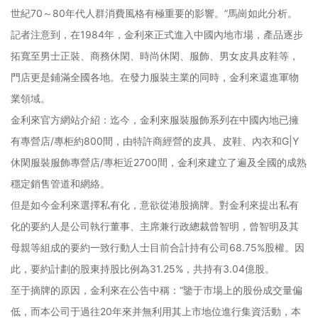
世紀70～80年代人群消費風格有極重要的影響。”馬崗如此分析。
記者注意到，在1984年，金利來正式進入中國內地市場，產品逐步
拓寬至男士正裝、商務休閑、時尚休閑、服飾、男女皮具皮鞋等，
門店更是鋪滿全國各地。在發力服裝主業的同時，金利來還進軍物
業領域。
金利來官方網站介紹：迄今，金利來服裝服飾系列在中國內地已擁
有專營店/專柜約800間，由特許商經營的皮具、皮鞋、內衣和G|Y
休閑服裝服飾專營店/專柜近2700間，金利來建立了遍及全國的成熟
穩定銷售管道和網絡。
但是如今金利來選擇私有化，意欲從港股摘牌。對金利來提出私有
化的要約人是公司執行董事、主席兼行政總裁曾智明，曾智明及其
母親等組成的要約一致行動人士目前合計持有公司68.75%股權。因
此，要約計劃的股東持股比例為31.25%，共持有3.04億股。
至于摘牌的原因，金利來在公告中稱：“鑒于市場上的股份成交量偏
低，而本公司于過往20年來并無利用其上市地位進行集資活動，本