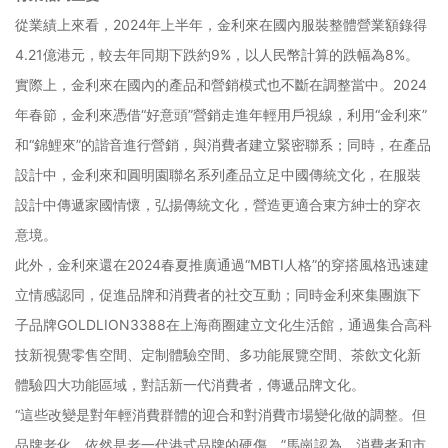
從業績上來看，2024年上半年，金利來在國內服裝整體營業額錄得
4.21億港元，較去年同期下跌約9%，以人民幣計算的跌幅為8%。
實際上，金利來在國內的產品和營銷模式也不斷在調整當中。2024
年春節，金利來憑借“好意頭”營銷走進年輕用戶視線，利用“金利來”
和“錦鯉來”的諧音進行營銷，與消費者建立緊密聯系；同時，在產品
設計中，金利來和圓明園聯名系列產品立足中國傳統文化，在服裝
設計中傳遞家國情懷，弘揚傳統文化，營造更適合東方紳士的穿衣
意境。
此外，金利來還在2024春夏推廣通過“MBTI人格”的穿搭風格迅速建
立情感認同，促進品牌和消費者的社交互動；同時金利來集團旗下
子品牌GOLDLION3388在上海商圈建立文化生活館，通過集合高科
技新視覺零售空間、定制體驗空間、多功能展覽空間、茶飲文化新
體驗四大功能區域，對話新一代消費者，傳遞品牌文化。
“這些改變是對年輕消費群體的迎合和對消費市場變化做的調整。但
品牌老化，依然是老一代港式品牌的硬傷。”馬崗認為，消費者和市