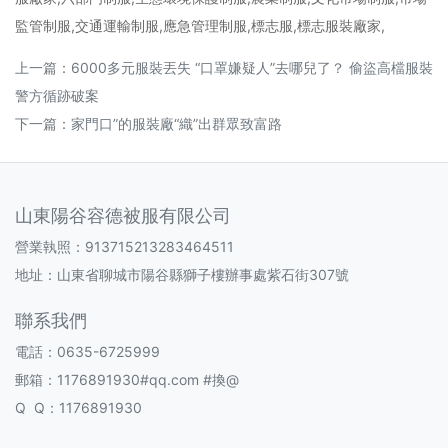
監管制服,交通運輸制服,應急管理制服,標志服,標志服裝廠家,
上一篇：
6000多元服裝丟失 “口罩嫌疑人”去哪兒了？ 偷盜高檔服裝
警方循跡破案
下一篇：
家門口”的服裝廠“織”出群眾致富路
山東陽谷容德被服有限公司
營業執照：913715213283464511
地址：山東省聊城市陽谷縣獅子樓辦事處紫石街307號
聯系我們
電話：0635-6725999
郵箱：1176891930#qq.com #換@
Q Q：1176891930