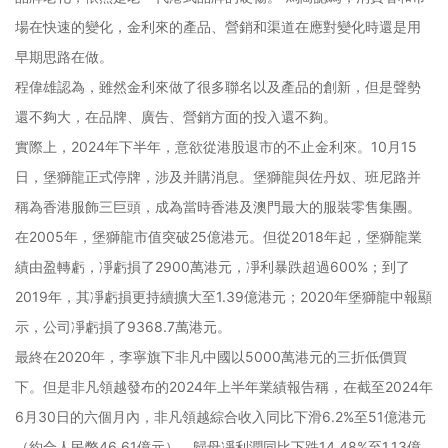
場在快速的變化，金利來的產品、營銷和渠道在應對變化時還是用
早期思路在做。
程偉雄認為，雖然金利來做了很多聯名以及產品的創新，但是聲勢
還不夠大，在品牌、廣告、營銷方面的投入還不夠。
實際上，2024年下半年，意欲從港股退市的不止金利來。10月15
日，堡獅龍正式停牌，涉及并購消息。堡獅龍與佐丹奴、班尼路并
稱為香港服飾三巨頭，成為當時香港及澳門最大的服裝零售集團。
在2005年，堡獅龍市值突破25億港元。但從2018年起，堡獅龍業
績由盈轉虧，凈虧損了2900萬港元，凈利暴跌超過600%；到了
2019年，其凈虧損更持續擴大至1.39億港元；2020年堡獅龍中報顯
示，公司凈虧損了9368.7萬港元。
最終在2020年，李寧旗下非凡中國以5000萬港元的三折低價買
下。但是非凡領越發布的2024年上半年業績報告稱，在截至2024年
6月30日的六個月內，非凡領越綜合收入同比下滑6.2%至51億港元
（約合人民幣46.61億元），歸母凈利潤同比下跌14.48%至1.13億