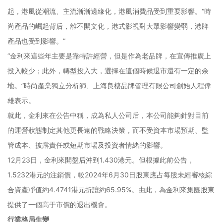
起，港風從潮流、主流漸漸邊緣化，港風消費品受到重要影響。“時
尚產品的崛起背后，離不開文化，港式影視對大眾影響變弱，港牌
產品也受到影響。”
“金利來這些年主要是靠特許經營，但是作為老品牌，在宣傳推廣上
投入較少；此外，轉型投入大，選擇在這個時候退市還有一定的余
地。”時尚產業獨立分析師、上海良棲品牌管理有限公司創始人程偉
雄表示。
就此，金利來在公告中稱，成為私人公司后，本公司能夠針對目前
的運營狀態制定其他更長遠的戰略決策，而不受資本市場預期、監
管成本、披露責任或短期市場及投資者情緒的影響。
12月23日，金利來開盤后沖到1.430港元。但根據此前公告，
1.5232港元的注銷價，較2024年6月30日股東應占每股未經審核綜
合資產凈值約4.4741港元折讓約65.95%。由此，為金利來集團股東
提供了一個高于市價的退出機會。
行業格局生變