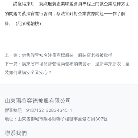
講座結束后，紡織服裝產業聯盟會員專程上門就企業法律方面
的問題向蔡法官進行咨詢，蔡法官針對企業實際問題一一作了解
答。（記者楊朝樓）
上一篇：
銷售假冒知名注冊商標服裝 服裝店老板被批捕
下一篇：
廣東省市場監督管理局發布消費警示：過新年穿新衣，童
裝如何選購安全又安心？
山東陽谷容德被服有限公司
營業執照：913715213283464511
地址：山東省聊城市陽谷縣獅子樓辦事處紫石街307號
聯系我們