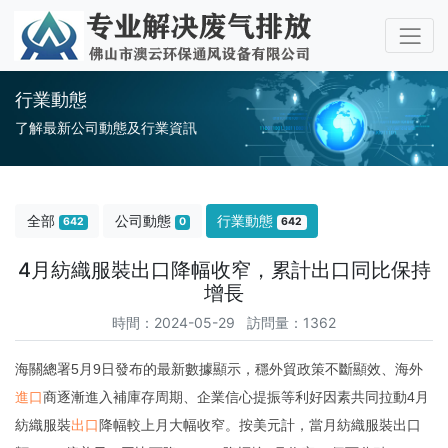
行業動態
了解最新公司動態及行業資訊
全部
公司動態
行業動態
642
0
642
4月紡織服裝出口降幅收窄，累計出口同比保持
增長
時間：2024-05-29 訪問量：1362
海關總署5月9日發布的最新數據顯示，穩外貿政策不斷顯效、海外
進口
商逐漸進入補庫存周期、企業信心提振等利好因素共同拉動4月
紡織服裝
出口
降幅較上月大幅收窄。按美元計，當月紡織服裝出口