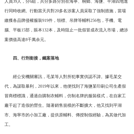
人員39人，分6組，兵分多路分別在海寧、桐鄉、海鹽、平湖四地進
行同時收網。行動當天共對20多名涉案人員采取了強制措施，當場
繳獲各品牌侵權服裝919件，領標、吊牌等輔料256包，手機、電
腦、平板15部，賬本132本，及時阻止一批假冒成衣流入市場，總涉
案價值高達8千萬余元。
四、行刑銜接，鐵案落地
經公安機關審訊，毛某等人對所犯事實供認不諱。據毛某交
代，為謀取暴利，2019年以來，他便找到了海鹽某印刷公司生產假
冒商標標識，通過自購制衣輔料，仿制名牌的服裝樣式，在自家工
廠干起了造假的營生。隨著銷售規模的不斷擴大，他又找到平湖
市、海寧市的小加工廠，提供原輔料、傳授制假經驗，為其做代加
工。