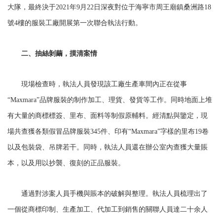
大隊，最終決于2021年9月22日深夜對位于海寧市周王廟鎮桑洲路18
號4樓的服裝工廠開展第一次聯合執法行動。
二、抽絲剝繭，摸清案情
現場檢查時，執法人員發現該工廠生產車間內正在從事
“Maxmara”品牌服裝的制作加工、理貨、發貨等工作。同時地面上堆
有大量的商標標簽、里布、面料等制假原輔料。經清點與鑒定，現
場共查獲各類假冒品牌服裝345件、印有“Maxmara”字樣的里布19卷
以及包裝袋、吊牌若干。同時，執法人員還在辦公室內查獲大量賬
本，以及用以抄襲、復刻的正品服裝。
通過對涉案人員手機與賬本的破解與整理。執法人員梳理出了
一個從商標印制、生產加工、代加工到銷售的關聯人員達二十余人