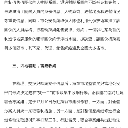
的制假售假團伙的人物關系圖。通過對關系圖的不斷補充和完善，
最終厘清了關鍵人員的身份信息、人物綽號、經營場所和經營情況
等重要信息。同時，市公安食藥環偵大隊也利用刑偵技術掌握了該
團伙的人員結構、行程軌跡與銷售規律。最終，一個以毛某為首的
制造假名牌服飾的犯罪團伙終于浮出水面。據調查，該團伙橫跨嘉
興多個縣市，其下家、代理、銷售網絡遍及全國大多省市。
三、四地聯動，雷霆收網
在梳理、交換與匯總案件信息后，海寧市場監管局與當地公安
部門最終決定趕在“雙十二”前采取集中收網行動。兩個部門臨時組建
聯合專案組，定于12月10日啟動跨縣市集群作戰。一方面，對全體
涉案人員統一采取強制措施，另一方面，是對整個產業鏈條進行全
鏈條執法取證與刑事打擊工作。行動當天，聯合專案組共出動執法