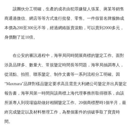
該團伙分工明確，生產的成衣由犯罪嫌疑人張某、蔣某等銷售
商通過微信、網店等等方式進行批發、零售。一件假冒名牌服飾成
本價為200至300元不等，經過網絡販賣滾動，可以賣到2000多元，
身價翻了近10倍。
在公安的審訊過程中，海寧局同時開展商標的鑒定工作。面對
涉及品牌多、數量大、常規鑒定時間長等問題，海寧局抽調專人，
從清點、拍照、聯系鑒定、制作文書等一系列流程分工明確。因
“Maxmara”品牌對樣品鑒定要求高且需意大利總公司鑒定并出具鑒定
報告書，海寧局第一時間與該商標上海代理事務所取得聯系，由該
所派專人到現場協助做好相關鑒定工作。20個商標歷時1個半月，最
終完成鑒定以及材料整理工作，為整個案件的偵破爭取了寶貴時
間。