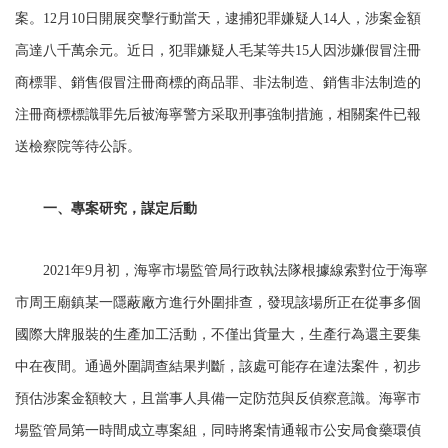
案。12月10日開展突擊行動當天，逮捕犯罪嫌疑人14人，涉案金額
高達八千萬余元。近日，犯罪嫌疑人毛某等共15人因涉嫌假冒注冊
商標罪、銷售假冒注冊商標的商品罪、非法制造、銷售非法制造的
注冊商標標識罪先后被海寧警方采取刑事強制措施，相關案件已報
送檢察院等待公訴。
一、專案研究，謀定后動
2021年9月初，海寧市場監管局行政執法隊根據線索對位于海寧
市周王廟鎮某一隱蔽廠方進行外圍排查，發現該場所正在從事多個
國際大牌服裝的生產加工活動，不僅出貨量大，生產行為還主要集
中在夜間。通過外圍調查結果判斷，該處可能存在違法案件，初步
預估涉案金額較大，且當事人具備一定防范與反偵察意識。海寧市
場監管局第一時間成立專案組，同時將案情通報市公安局食藥環偵