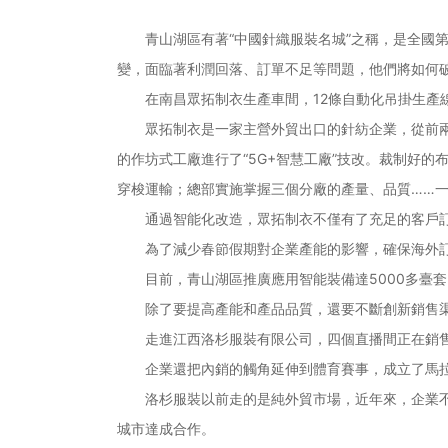
青山湖區有著“中國針織服裝名城”之稱，是全國
變，面臨著利潤回落、訂單不足等問題，他們將如何
在南昌眾拓制衣生產車間，12條自動化吊掛生產
眾拓制衣是一家主營外貿出口的針紡企業，從前
的作坊式工廠進行了“5G+智慧工廠”技改。裁制好的
穿梭運輸；總部實施掌握三個分廠的產量、品質……一
通過智能化改造，眾拓制衣不僅有了充足的客戶
為了減少春節假期對企業產能的影響，確保海外
目前，青山湖區推廣應用智能裝備達5000多臺
除了要提高產能和產品品質，還要不斷創新銷售
走進江西洛杉服裝有限公司，四個直播間正在銷售
企業還把內銷的觸角延伸到體育賽事，成立了馬
洛杉服裝以前走的是純外貿市場，近年來，企業
城市達成合作。