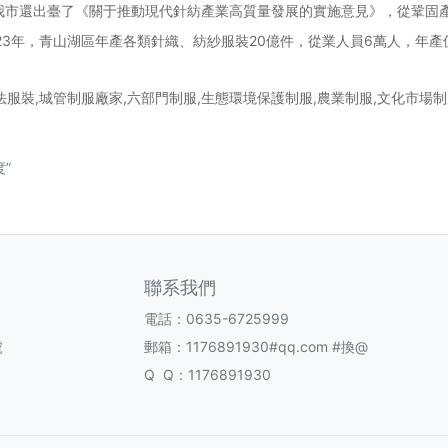
我市還出臺了《關于推動現代針紡產業高質量發展的實施意見》，從鞏固
3年，青山湖區年產各類針織、紡紗服裝20億件，從業人員6萬人，年產值
法服裝,城管制服廠家,六部門制服,生態環境保護制服,農業制服,文化市場制
”
聯系我們
電話：0635-6725999
號
郵箱：1176891930#qq.com #換@
Q Q：1176891930