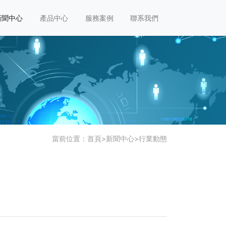
新聞中心
產品中心
服務案例
聯系我們
當前位置：
首頁
>
新聞中心
>
行業動態