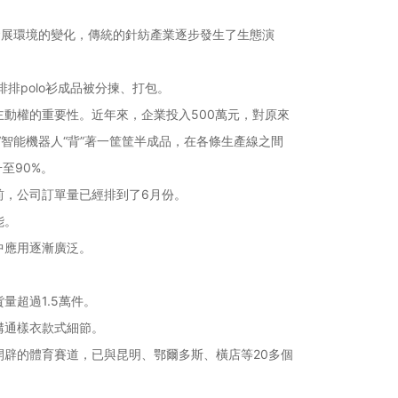
發展環境的變化，傳統的針紡產業逐步發生了生態演
排polo衫成品被分揀、打包。
動權的重要性。近年來，企業投入500萬元，對原來
V智能機器人“背”著一筐筐半成品，在各條生產線之間
至90%。
前，公司訂單量已經排到了6月份。
能。
中應用逐漸廣泛。
超過1.5萬件。
溝通樣衣款式細節。
辟的體育賽道，已與昆明、鄂爾多斯、橫店等20多個