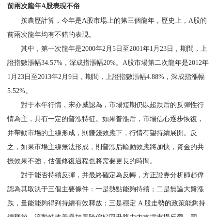
前兩次龍年A股表現不俗
按農歷計算，今年是A股市場上的第三個龍年，歷史上，A股的
前兩次龍年均有不錯的表現。
其中，第一次龍年是2000年2月5日至2001年1月23日，期間，上
證指數漲幅34.57%，深成指漲幅20%。A股市場第二次龍年是2012年
1月23日至2013年2月9日，期間，上證指數漲幅4.88%，深成指漲幅
5.52%。
對于本年行情，宋亦威認為，市場短期仍以超跌后的反彈性行
情為主，具有一定的普漲特征。如果普漲后，市場信心逐步恢復，
并帶動市場的主線形成，則賺錢效應下，行情有望持續展開。反
之，如果市場主線無法形成，則普漲后輪動效應將加快，資金的共
振效果不強，估值修復過程也將需要更長的時間。
對于能否持續反彈，并最終確定為反轉，方正證券分析師趙偉
認為其取決于三個主要條件：一是熱點能夠持續；二是無論大盤漲
跌，量能能夠得到持續有效釋放；三是穩定 A 股走勢的政策能夠持