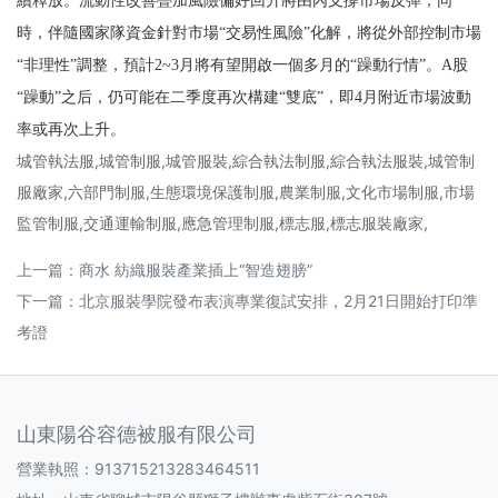
續釋放。流動性改善疊加風險偏好回升將由內支撐市場反彈，同
時，伴隨國家隊資金針對市場“交易性風險”化解，將從外部控制市場
“非理性”調整，預計2~3月將有望開啟一個多月的“躁動行情”。A股
“躁動”之后，仍可能在二季度再次構建“雙底”，即4月附近市場波動
率或再次上升。
城管執法服,城管制服,城管服裝,綜合執法制服,綜合執法服裝,城管制
服廠家,六部門制服,生態環境保護制服,農業制服,文化市場制服,市場
監管制服,交通運輸制服,應急管理制服,標志服,標志服裝廠家,
上一篇：
商水 紡織服裝產業插上“智造翅膀”
下一篇：
北京服裝學院發布表演專業復試安排，2月21日開始打印準
考證
山東陽谷容德被服有限公司
營業執照：913715213283464511