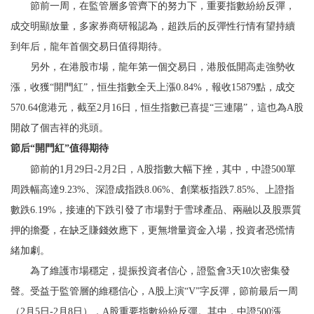
節前一周，在監管層多管齊下的努力下，重要指數紛紛反彈，
成交明顯放量，多家券商研報認為，超跌后的反彈性行情有望持續
到年后，龍年首個交易日值得期待。
另外，在港股市場，龍年第一個交易日，港股低開高走強勢收
漲，收獲“開門紅”，恒生指數全天上漲0.84%，報收15879點，成交
570.64億港元，截至2月16日，恒生指數已喜提“三連陽”，這也為A股
開啟了個吉祥的兆頭。
節后“開門紅”值得期待
節前的1月29日-2月2日，A股指數大幅下挫，其中，中證500單
周跌幅高達9.23%、深證成指跌8.06%、創業板指跌7.85%、上證指
數跌6.19%，接連的下跌引發了市場對于雪球產品、兩融以及股票質
押的擔憂，在缺乏賺錢效應下，更無增量資金入場，投資者恐慌情
緒加劇。
為了維護市場穩定，提振投資者信心，證監會3天10次密集發
聲。受益于監管層的維穩信心，A股上演“V”字反彈，節前最后一周
（2月5日-2月8日），A股重要指數紛紛反彈。其中，中證500漲