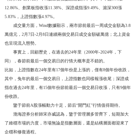
12.86%、創業板指收漲11.38%、深證成指漲9.49%、滬深300漲
5.83%，上證指數漲4.97%。
成交量方面，Wind數據顯示，兩市節前最后一周成交金額為3.8
萬億元，2月7日-2月8日連續兩個交易日成交金額破萬億；北上資金
也呈現流入態勢。
事實上，回顧歷史，在過去的24年里（2000年-2024年，下
同），春節前最后一個交易日的行情大概率是不錯的。
比如，上證指數在24年里有17個年份是上漲的，僅有8個年份收跌，
其中，兔年的最后一個交易日，上證指數也同樣報漲收尾；深證成
指在過去24年里，有15個年份節前最后一個交易日收漲，只有9個年
份收跌。
鑒于節前A股漲幅動力十足，節后“開門紅”行情值得期待。
渤海證券分析師宋亦威認為，鑒于管理層多管齊下，短期加大
了維穩市場的力度，市場無論是指數層面，還是結構層面都迎來了
企穩和修復過程。