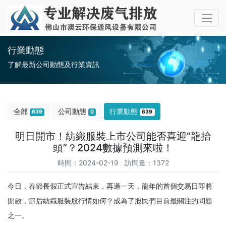
行業動態
了解最新公司動態及行業資訊
全部
公司動態
行業動態
639
0
639
明日開市！紡織服裝上市公司能否喜迎“龍抬
頭”？2024數據預測來啦！
時間：2024-02-19 訪問量：1372
今日，春節長假正式宣告結束，再過一天，龍年的首個交易日即將
開啟，節后紡織服裝股行情如何？成為了股民們目前最關注的問題
之一。