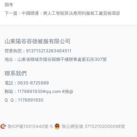
開考
下一篇：
中國聯通：將人工智能算法應用到服裝工廠質檢環節
山東陽谷容德被服有限公司
營業執照：913715213283464511
地址：山東省聊城市陽谷縣獅子樓辦事處紫石街307號
聯系我們
電話：0635-6725999
郵箱：1176891930#qq.com #換@
Q Q：1176891930
魯ICP備15015440號-5
魯公網安備 37152102000098號