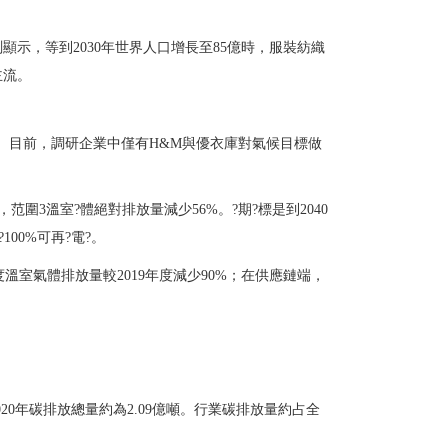
示，等到2030年世界人口增長至85億時，服裝紡織
主流。
。目前，調研企業中僅有H&M與優衣庫對氣候目標做
范圍3溫室?體絕對排放量減少56%。?期?標是到2040
100%可再?電?。
溫室氣體排放量較2019年度減少90%；在供應鏈端，
。
0年碳排放總量約為2.09億噸。行業碳排放量約占全