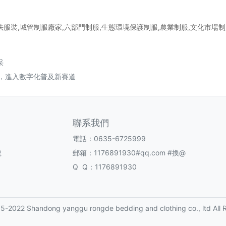
法服裝,城管制服廠家,六部門制服,生態環境保護制服,農業制服,文化市場制
采
業，進入數字化普及新賽道
聯系我們
電話：0635-6725999
號
郵箱：1176891930#qq.com #換@
Q Q：1176891930
5-2022 Shandong yanggu rongde bedding and clothing co., ltd All 