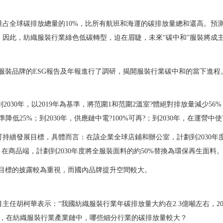
占全球碳排放總量的10%，比所有航班和海運的碳排放量總和還高。預測顯
因此，紡織服裝行業綠色低碳轉型，迫在眉睫，未來“碳中和”服裝將成
服裝品牌的ESG報告及年報進行了調研，揭開服裝行業碳中和的當下進程
2030年，以2019年為基準，將范圍1和范圍2溫室?體絕對排放量減少56%，
降低25%；到2030年，供應鏈中電?100%可再?；到2030年，在運營中使?
可持續發展目標，具體而言：在該企業全球店鋪和辦公室，計劃到2030年度
%；在商品端，計劃到2030年度將全服裝面料的約50%替換為環保再生面料
碳目標的披露較為重視，而國內品牌提升空間較大。
任胡柯華表示：“我國紡織服裝行業年碳排放量大約在2.3億噸左右，202
那么，在紡織服裝行業產業鏈中，哪些細分行業的碳排放量較大？