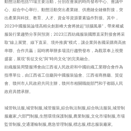
動態活動包括11場主要活動，分別在會展的時尚發布中心、會議中
心、綜合中心舉行。動態活動突出產業鏈、供應鏈全鏈條對接，突
出產業與科技、教育、人才、資金等資源要素協作對接。其中，
2023中國服裝論壇高精尖創新峰大會將掀起“頭腦風暴”，帶來權威
服裝行業趨勢分享與預測；2023江西紡織服裝國際直采對接會將采
取“線上展覽、線下直采、境外推廣”模式，讓企業與各國采購商高效
串聯、合作共贏；屆時將舉辦多場流行趨勢發布，為觀眾奉上視覺
盛宴，展現“長征文化”與“時尚文化”的完美融合。
紡織服裝周暨服博會由江西省人民政府和中國紡織工業聯合會作為
指導單位，由江西省工信廳與中國服裝協會、江西省商務廳、貿促
會、贛州市人民政府共同主辦，贛州市相關職能部門和于都縣人民
政府具體承辦。
城管執法服,城管制服,城管服裝,綜合執法制服,綜合執法服裝,城管制
服廠家,六部門制服,生態環境保護制服,農業制服,文化市場制服,市場
監管制服,交通運輸制服,應急管理制服,標志服,標志服裝廠家,