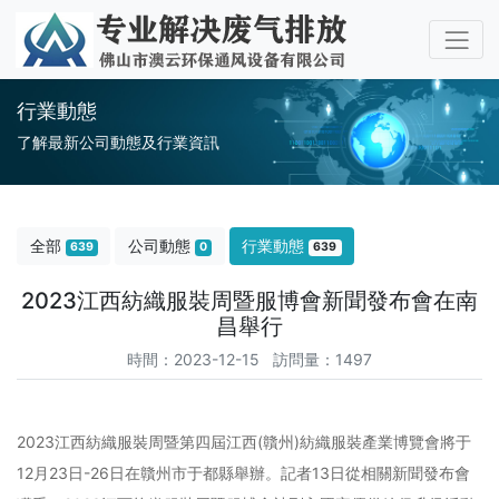
行業動態
了解最新公司動態及行業資訊
全部
公司動態
行業動態
639
0
639
2023江西紡織服裝周暨服博會新聞發布會在南
昌舉行
時間：2023-12-15 訪問量：1497
2023江西紡織服裝周暨第四屆江西(贛州)紡織服裝產業博覽會將于
12月23日-26日在贛州市于都縣舉辦。記者13日從相關新聞發布會