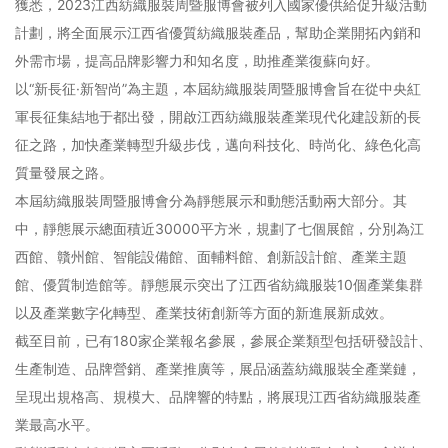
獲悉，2023江西紡織服裝周暨服博會被列入國家優供給促升級活動
計劃，將全面展示江西省優質紡織服裝產品，幫助企業開拓內銷和
外需市場，提高品牌影響力和知名度，助推產業復蘇向好。
以“新長征·新智尚”為主題，本屆紡織服裝周暨服博會旨在從中央紅
軍長征集結地于都出發，開啟江西紡織服裝產業現代化建設新的長
征之路，加快產業轉型升級步伐，邁向科技化、時尚化、綠色化高
質量發展之路。
本屆紡織服裝周暨服博會分為靜態展示和動態活動兩大部分。其
中，靜態展示總面積近30000平方米，規劃了七個展館，分別為江
西館、贛州館、智能設備館、面輔料館、創新設計館、產業主題
館、優質制造館等。靜態展示突出了江西省紡織服裝10個產業集群
以及產業數字化轉型、產業技術創新等方面的新進展新成效。
截至目前，已有180家企業報名參展，參展企業類型包括研發設計、
生產制造、品牌營銷、產業推廣等，展品涵蓋紡織服裝全產業鏈，
呈現出規格高、規模大、品牌響的特點，將展現江西省紡織服裝產
業最高水平。