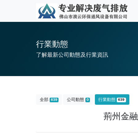
行業動態
了解最新公司動態及行業資訊
全部
公司動態
行業動態
639
0
639
荊州金融