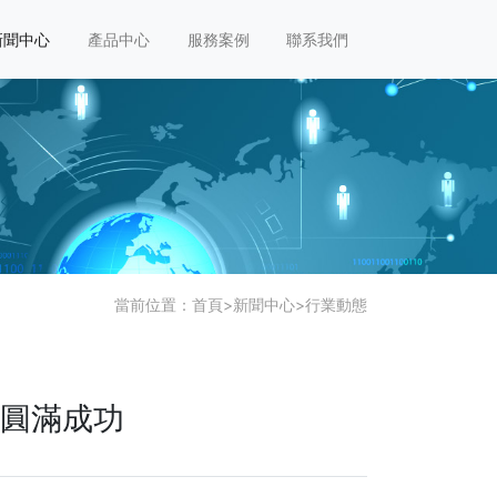
新聞中心
產品中心
服務案例
聯系我們
當前位置：
首頁
>
新聞中心
>
行業動態
圓滿成功