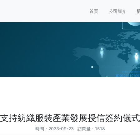
首頁
公司簡介
支持紡織服裝產業發展授信簽約儀式
時間：2023-09-23 訪問量：1518