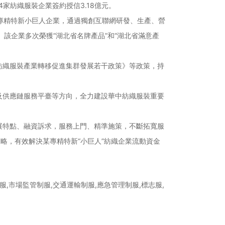
家紡織服裝企業簽約授信3.18億元。
專精特新小巨人企業，通過獨創互聯網研發、生產、營
該企業多次榮獲“湖北省名牌產品”和“湖北省滿意產
紡織服裝產業轉移促進集群發展若干政策》等政策，持
及供應鏈服務平臺等方向，全力建設華中紡織服裝重要
展特點、融資訴求，服務上門、精準施策，不斷拓寬服
略，有效解決某專精特新“小巨人”紡織企業流動資金
服,市場監管制服,交通運輸制服,應急管理制服,標志服,