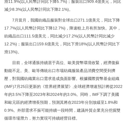
滑11.9%(以人民幣計同比下降5.7%)；服裝出口909.4億美元，同比
減少8.3%(以人民幣計同比下降2.1%)。
7月當月，我國紡織品服裝對全球出口271.1億美元，同比下降
17.7%(以人民幣計同比下降12.7%)，降速較上月有所加快。其中，
紡織品出口111.5億美元，同比減少17.2%(以人民幣計同比減少
12.2%)；服裝出口159.6億美元，同比下滑18%(以人民幣計同比下
滑13%)。
目前，全球通脹持續居于高位、歐美貨幣環境收緊，經濟復蘇
動能不足。美、歐等傳統出口市場紡織服裝產品消費空間受到擠
壓，對我國紡織業出口需求造成負面影響。根據國際貨幣基金組織
(IMF)7月25日更新的《世界經濟展望》,全球經濟增速預計將從2022
年的3.5%下降至2023年和2024年的3.0%。同時，IMF下調了美國
和歐元區的經濟增長預期，預測其將在2023年分別放緩至1.8%和
0.9%。外部需求不振可能持續一段時間，建議外貿企業充分挖掘雙
循環市場潛力，努力實現可持續經營目標。